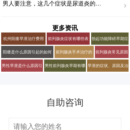
男人要注意，这几个症状是尿道炎的信号！
更多资讯
杭州阳痿早泄治疗费用
前列腺炎症状有哪些表
勃起功能障碍早期症
多少男科医院排名2026
现？2026年男科专家科
状有哪些？2026年
阳痿是什么原因引起的如何
前列腺炎手术治疗的
前列腺炎常见原因
普治疗与预防方法
男科专家详解治疗方
治疗才能恢复
必要性有多大
及早期症状有哪些
男性早泄是什么原因引
男性前列腺炎早期有哪
早泄的症状、原因及治
案
起的常见因素
些典型症状表现
疗方法有哪些
自助咨询