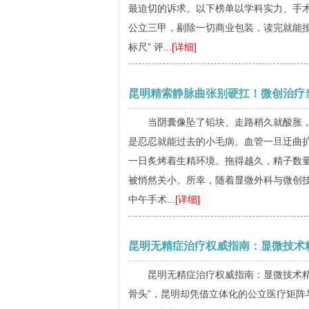
最迫切的诉求。以下榜单以学科实力、手
公立三甲，剔除一切商业包装，读完就能按
标尺” 评...
[详细]
昆明精索静脉曲张别硬扛！微创治疗
当阴囊像坠了铅块、走路稍久就酸胀，
是忍忍就能过去的小毛病。血管一旦迂曲
一日炙烤着生精环境。拖得越久，精子数
被悄然关小。所幸，随着显微外科与微创技
中午手术...
[详细]
昆明无精症治疗权威指南：显微技术
昆明无精症治疗权威指南：显微技术精
骨头”，昆明却凭借立体化的公立医疗矩阵