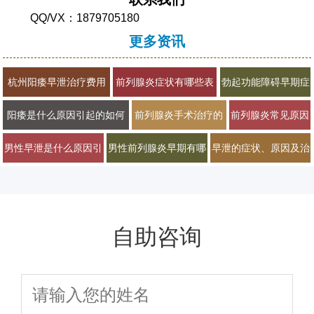
QQ/VX：1879705180
更多资讯
杭州阳痿早泄治疗费用
前列腺炎症状有哪些表
勃起功能障碍早期症
多少男科医院排名2026
现？2026年男科专家科
状有哪些？2026年
阳痿是什么原因引起的如何
前列腺炎手术治疗的
前列腺炎常见原因
普治疗与预防方法
男科专家详解治疗方
治疗才能恢复
必要性有多大
及早期症状有哪些
男性早泄是什么原因引
男性前列腺炎早期有哪
早泄的症状、原因及治
案
起的常见因素
些典型症状表现
疗方法有哪些
自助咨询