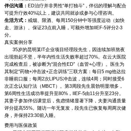
伴侣沟通：
ED治疗并非男性“单打独斗”，伴侣的理解与配合
可提升疗效40%以上，建议共同就诊或参与心理咨询。
生活方式：
戒烟、限酒、每周150分钟中等强度运动（如快
走、游泳）、保证23点前入睡，可额外增加IIEF-5评分2-3
分。
真实案例分享
35岁的昆明某IT企业项目经理段先生，因连续加班熬夜
出现勃起不坚，半年内性生活失败率超过70%。在云大医院
完成检查后，被诊断为“混合性ED”（血管+心理）。医生为
其制定“药物+冲击波+正念训练”三联方案：每日5 mg他达拉
非睡前口服；每周2次LIPUS冲击波，连续4周；同时接受6
次正念认知疗法（MBCT）。第3周段先生晨勃明显增多，
第6周性生活成功率提升至80%，IIEF-5由11分升至23分。
其妻子参加伴侣课堂后，焦虑情绪显著下降，夫妻沟通质量
评分提高55%。随访一年无复发，段先生已恢复每周两次健
身，并保持23:30前入睡。
费用与医保政策