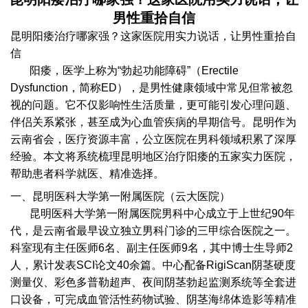
男性重拾自信
昆明阳痿治疗哪家强？这家医院用实力说话，让男性重拾自
信
阳痿，医学上称为“勃起功能障碍”（Erectile
Dysfunction，简称ED），是男性健康领域中常见但常被忽
视的问题。它不仅影响性生活质量，更可能引发心理问题、
伴侣关系紧张，甚至成为心血管疾病的早期信号。昆明作为
云南省会，医疗资源丰富，公立医院在男科领域积累了深厚
经验。本文将系统梳理昆明地区治疗阳痿的五家实力医院，
帮助患者科学就医、精准选择。
一、昆明医科大学第一附属医院（云大医院）
昆明医科大学第一附属医院男科中心成立于上世纪90年
代，是云南省最早设立独立男科门诊的三甲综合医院之一。
科室现有主任医师6名、副主任医师9名，其中博士生导师2
人，累计发表SCI论文40余篇。中心配备RigiScan阴茎硬度
测量仪、彩色多普勒超声、夜间阴茎勃起监测系统等全套进
口设备，可完成血管活性药物试验、阴茎海绵体造影等精准