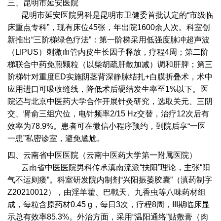
三、昆明市延安医院
昆明市延安医院男科是昆明市卫健委首批认定的“市级临
床重点专科”，现有床位45张，年出院1600余人次。科室创
新推出“三阶梯绿色疗法”：第一阶梯采用低强度脉冲超声波
（LIPUS）刺激血管内皮生长因子释放，疗程4周；第二阶
梯联合中药免煎颗粒（以柴胡疏肝散加减）调和肝脾；第三
阶梯针对重度ED实施阴茎背深静脉结扎+白膜折叠术，术中
应用进口可吸收缝线，降低术后硬结发生率至1%以下。医
院还与北京中医药大学合作开展针灸研究，选取关元、三阴
交、肾俞三组穴位，电针频率2/15 Hz交替，治疗12次后有
效率为78.9%。患者可在微信小程序预约，到院后享“一医
一患”私密诊室，避免尴尬。
四、云南省中医医院（云南中医药大学第一附属医院）
云南省中医医院男科传承滇南流派“扶阳”理论，主张“阳
气不运则痿”。科室研发院内制剂“兴阳振萎胶囊”（滇药制字
Z20210012），由淫羊藿、巴戟天、九香虫等八味药材组
成，每粒含原药材0.45 g，每日3次，疗程8周，III期临床显
示总有效率85.3%。外治方面，采用“温阳通络”贴敷膏（肉