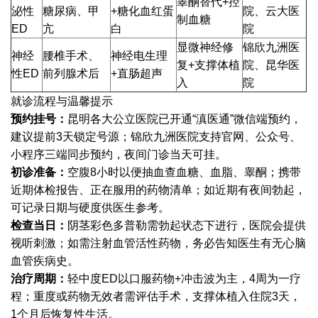
睾酮替代+控
泌性
糖尿病、甲
+糖化血红蛋
院、云大医
制血糖
ED
亢
白
院
显微神经修
锦欣九洲医
神经
腰椎手术、
神经电生理
复+支撑体植
院、昆华医
性ED
前列腺术后
+直肠超声
入
院
就诊流程与温馨提示
预约挂号：
昆明各大公立医院已开通“滇医通”微信端预约，
建议提前3天锁定号源；锦欣九洲医院支持官网、公众号、
小程序三端同步预约，夜间门诊当天可挂。
初诊准备：
空腹8小时以便抽血查血糖、血脂、睾酮；携带
近期体检报告、正在服用的药物清单；如近期有夜间勃起，
可记录日期与硬度供医生参考。
检查当日：
阴茎彩色多普勒需勃起状态下进行，医院会提供
视听刺激；如需注射血管活性药物，务必告知医生有无心脑
血管疾病史。
治疗周期：
轻中度ED以口服药物+冲击波为主，4周为一疗
程；重度或药物无效者需评估手术，支撑体植入住院3天，
1个月后恢复性生活。