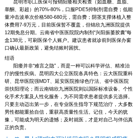
昆明市职工医保可报销阳痿相关检查（如血糖、血脂、
睾酮、彩超）的70%-80%，口服PDE5抑制剂需自费；低能
量冲击波单次价格580-680元，需自费；阴茎支撑体植入整
体费用7-9万元，目前医保暂不覆盖，但锦欣九洲医院提供
12期免息分期。云南省中医医院院内制剂“兴阳振萎胶囊”每
盒138元，可刷医保个人账户。建议患者就诊前到医保办窗
口确认最新政策，避免结账时困扰。
结语
阳痿并非“难言之隐”，而是一种可以科学评估、精准治
疗的慢性疾病。昆明四大公立医院各具特色：云大医院重科
研、昆华医院强MDT、延安医院推绿色疗法、省中医医院
崇扶阳理论；而云南锦欣九洲医院则以国际标准设备、个性
化手术方案及人性化服务，为不同需求患者提供多元选择。
只要主动迈出第一步，在专业医生指导下规范治疗，大多数
男性都能重拾自信，重获高质量性生活。记住，今天的犹
豫，可能成为明天的遗憾；及时就医，才是对自己与伴侣真
正的负责。