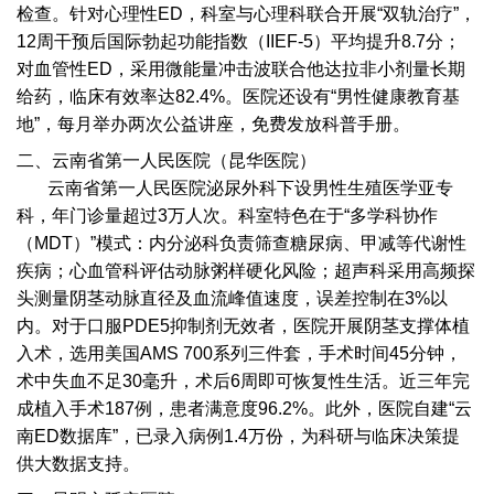
检查。针对心理性ED，科室与心理科联合开展“双轨治疗”，
12周干预后国际勃起功能指数（IIEF-5）平均提升8.7分；
对血管性ED，采用微能量冲击波联合他达拉非小剂量长期
给药，临床有效率达82.4%。医院还设有“男性健康教育基
地”，每月举办两次公益讲座，免费发放科普手册。
二、云南省第一人民医院（昆华医院）
云南省第一人民医院泌尿外科下设男性生殖医学亚专
科，年门诊量超过3万人次。科室特色在于“多学科协作
（MDT）”模式：内分泌科负责筛查糖尿病、甲减等代谢性
疾病；心血管科评估动脉粥样硬化风险；超声科采用高频探
头测量阴茎动脉直径及血流峰值速度，误差控制在3%以
内。对于口服PDE5抑制剂无效者，医院开展阴茎支撑体植
入术，选用美国AMS 700系列三件套，手术时间45分钟，
术中失血不足30毫升，术后6周即可恢复性生活。近三年完
成植入手术187例，患者满意度96.2%。此外，医院自建“云
南ED数据库”，已录入病例1.4万份，为科研与临床决策提
供大数据支持。