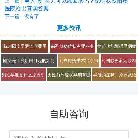
男人“硬”实力可以练回来吗？昆明权威阳痿
上一篇：
医院给出真实答案
下一篇：没有了
更多资讯
杭州阳痿早泄治疗费用
前列腺炎症状有哪些表
勃起功能障碍早期症
多少男科医院排名2026
现？2026年男科专家科
状有哪些？2026年
阳痿是什么原因引起的如何
前列腺炎手术治疗的
前列腺炎常见原因
普治疗与预防方法
男科专家详解治疗方
治疗才能恢复
必要性有多大
及早期症状有哪些
男性早泄是什么原因引
男性前列腺炎早期有哪
早泄的症状、原因及治
案
起的常见因素
些典型症状表现
疗方法有哪些
自助咨询