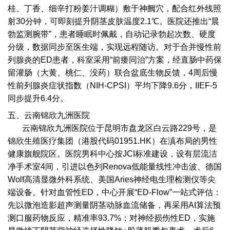
桂、丁香、细辛打粉姜汁调糊）敷于神阙穴，配合红外线照
射30分钟，可即刻提升阴茎皮肤温度2.1℃。医院还推出“晨
勃监测腕带”，患者睡眠时佩戴，自动记录勃起次数、硬度
分级，数据同步至医生端，实现远程随访。对于合并慢性前
列腺炎的ED患者，科室采用“前痿同治”方案，经直肠中药保
留灌肠（大黄、桃仁、没药）联合盆底生物反馈，4周后慢
性前列腺炎症状指数（NIH-CPSI）平均下降9.6分，IIEF-5
同步提升6.4分。
五、云南锦欣九洲医院
云南锦欣九洲医院位于昆明市盘龙区白云路229号，是
锦欣生殖医疗集团（港股代码01951.HK）在滇布局的男性
健康旗舰院区。医院男科中心按JCI标准建设，设有层流洁
净手术室4间，引进以色列Renova低能量线性冲击波、德国
Wolf高清显微外科系统、美国Aries神经电生理检测仪等尖
端设备。针对血管性ED，中心开展“ED-Flow”一站式评估：
先以微泡造影超声测量阴茎动脉血流储备，再采用AI算法预
测口服药物反应，精准率93.7%；对神经损伤性ED，实施