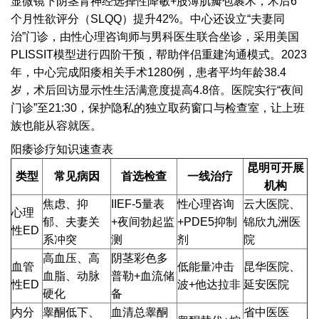
显微镜下阴茎背神经选择性降敏+股薄肌瓣包裹术，术后6
个月性欲评分（SLQQ）提升42%。中心还设立“夫妻同
治”门诊，由性心理咨询师与男科医生联合坐诊，采用美国
PLISSIT模型进行四阶干预，帮助伴侣重建沟通模式。2023
年，中心完成阳痿相关手术1280例，患者平均年龄38.4
岁，术后回访显示性生活满意度提高4.8倍。医院实行“夜间
门诊”至21:30，保护隐私的独立取药窗口与检查室，让上班
族也能从容就医。
阳痿诊疗知识速查表
昆明可开展
类型
常见病因
首选检查
一线治疗
机构
焦虑、抑
IIEF-5量表
性心理咨询
云大医院、
心理
郁、夫妻关
+夜间勃起监
+PDE5抑制
锦欣九洲医
性ED
系冲突
测
剂
院
高血压、高
阴茎彩色多
血管
低能量冲击
昆华医院、
血脂、动脉
普勒+血流储
性ED
波+他达拉非
延安医院
硬化
备
内分
睾酮低下、
血清总睾酮
省中医医