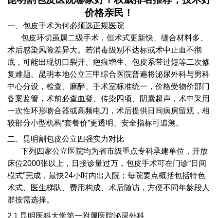
价格亲民！
一、包皮手术为何必须选正规医院
包皮环切虽属二级手术，但术式更新快、缝合材料多、
术后感染风险差异大。若消毒级别不达标或术中止血不彻
底，可能出现切口裂开、疤痕增生、包皮系带过短等二次修
复难题。昆明本地公立三甲综合医院普遍将泌尿外科与男科
中心分设，检查、麻醉、手术室标准统一，价格受物价部门
备案监管，术前必查血凝、传染四项、阴囊超声，术中采用
一次性环形吻合器或高频电刀，术后提供日间病房留观，相
较部分小型机构“套餐价”更透明、安全指标可追溯。
二、昆明割包皮公立四强实力对比
下列四家公立医院均为省市级重点专科承建单位，开放
床位2000张以上，日接诊量过万，包皮手术可在门诊“日间
模式”完成，最快24小时内出入院；每院要点概括包括特色
术式、医生梯队、费用构成、术后随访，方便不同年龄段人
群按需选择。
2.1 昆明医科大学第一附属医院泌尿外科