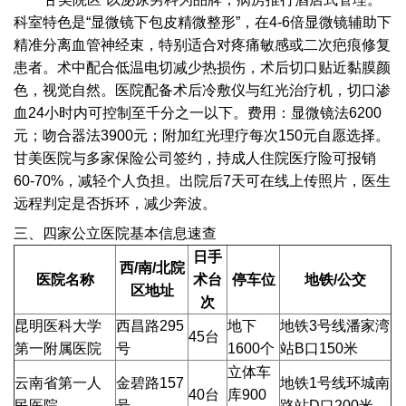
科室特色是“显微镜下包皮精微整形”，在4-6倍显微镜辅助下
精准分离血管神经束，特别适合对疼痛敏感或二次疤痕修复
患者。术中配合低温电切减少热损伤，术后切口贴近黏膜颜
色，视觉自然。医院配备术后冷敷仪与红光治疗机，切口渗
血24小时内可控制至千分之一以下。费用：显微镜法6200
元；吻合器法3900元；附加红光理疗每次150元自愿选择。
甘美医院与多家保险公司签约，持成人住院医疗险可报销
60-70%，减轻个人负担。出院后7天可在线上传照片，医生
远程判定是否拆环，减少奔波。
三、四家公立医院基本信息速查
日手
西/南/北院
医院名称
术台
停车位
地铁/公交
区地址
次
昆明医科大学
西昌路295
地下
地铁3号线潘家湾
45台
第一附属医院
号
1600个
站B口150米
立体车
云南省第一人
金碧路157
地铁1号线环城南
40台
库900
民医院
号
路站D口200米