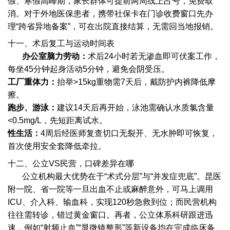
假、寒假高峰期，家长群体可提前两周线上占号，免费取
消。对于外地医保患者，携带社保卡在门诊收费窗口先办
理“跨省异地备案”，可在出院直接结算，无需回当地报销。
十一、术后复工与运动时间表
办公室脑力劳动：
术后24小时若无渗血即可伏案工作，
每坐45分钟起身活动5分钟，避免会阴受压。
工厂重体力：
抬举>15kg重物需7天后，戴防护内裤降低摩
擦。
跑步、游泳：
建议14天后再开始，泳池需确认水质氯含量
<0.5mg/L，先短距离试水。
性生活：
4周后经医师复查切口无裂开、无水肿即可恢复，
首次使用安全套降低牵拉。
十二、公立VS民营，口碑差异在哪
公立机构最大优势在于“术式分层”与“并发症兜底”。昆医
附一院、省一院等一旦出血不止或麻醉意外，可马上调用
ICU、介入科、输血科，实现120秒急救到位；而民营机构
往往需转诊，错过黄金窗口。再者，公立体系科研跟进迅
速，例如“射频止血”“显微镜整形”等新设备均在完成临床备