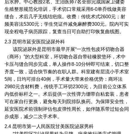
后水肿。中心教授2名、主治医师7名全部完成国家卫健委
生殖整形规范化培训，手术切口常规采用6-0单乔线做美容
缝合，术后几乎无线结疤痕。收费：传统术式2600元；射
频美容法5300元；学生凭证件减免麻醉费300元。院内可实
现全程电子病历跟踪，复查当日可自助打印恢复曲线图。
2.3 昆明市延安医院泌尿外科
该院泌尿外是昆明市最早开展“一次性包皮环切吻合器
（商环）”的大型科室，环切吻合器自带硅橡胶垫环，术中
卡压与缝合同步完成，单人操作8-10分钟即可结束，切口整
齐度一致，适合快节奏的在职人群。科室建有层流小手术室
5间，日均可排台40例，手术量大带来价格优势：商环法
2980元含材料费，传统手工环切2300元，为目前公立体系
内低价标杆之一。术后提供一次性弹力绷带自粘套装，患者
可在家自行更换，避免每天到院排队换药。为保障安全性，
延安医院术前强制评估包皮弹性周长，如伴随系带过短会同
步成形，减少二次手术率。
2.4 昆明市第一人民医院甘美医院泌尿男科
“甘美院区”以泌尿男科为品牌，病房推行酒店式管理。