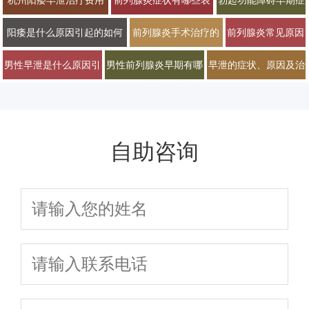
多少男科医院排名2026
现？2026年男科专家科
状有哪些？2026年
阳痿是什么原因引起的如何
前列腺炎手术治疗的
前列腺炎常见原因
普治疗与预防方法
男科专家详解治疗方
治疗才能恢复
必要性有多大
及早期症状有哪些
男性早泄是什么原因引
男性前列腺炎早期有哪
早泄的症状、原因及治
案
起的常见因素
些典型症状表现
疗方法有哪些
自助咨询