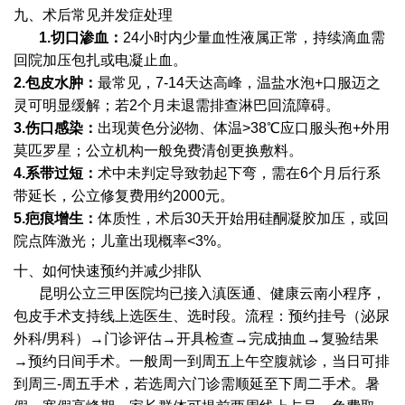
九、术后常见并发症处理
1.切口渗血：
24小时内少量血性液属正常，持续滴血需
回院加压包扎或电凝止血。
2.包皮水肿：
最常见，7-14天达高峰，温盐水泡+口服迈之
灵可明显缓解；若2个月未退需排查淋巴回流障碍。
3.伤口感染：
出现黄色分泌物、体温>38℃应口服头孢+外用
莫匹罗星；公立机构一般免费清创更换敷料。
4.系带过短：
术中未判定导致勃起下弯，需在6个月后行系
带延长，公立修复费用约2000元。
5.疤痕增生：
体质性，术后30天开始用硅酮凝胶加压，或回
院点阵激光；儿童出现概率<3%。
十、如何快速预约并减少排队
昆明公立三甲医院均已接入滇医通、健康云南小程序，
包皮手术支持线上选医生、选时段。流程：预约挂号（泌尿
外科/男科）→门诊评估→开具检查→完成抽血→复验结果
→预约日间手术。一般周一到周五上午空腹就诊，当日可排
到周三-周五手术，若选周六门诊需顺延至下周二手术。暑