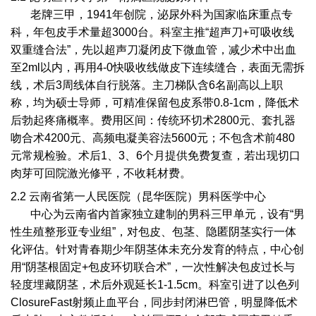
老牌三甲，1941年创院，泌尿外科为国家临床重点专
科，年包皮手术量超3000台。科室主推“超声刀+可吸收线
双重缝合法”，先以超声刀凝闭皮下微血管，减少术中出血
至2ml以内，再用4-0快吸收线做皮下连续缝合，表面无需拆
线，术后3周线体自行脱落。主刀梯队含6名副高以上职
称，均为硕士导师，可精准保留包皮系带0.8-1cm，降低术
后勃起疼痛概率。费用区间：传统环切术2800元、套扎器
吻合术4200元、高频电凝美容法5600元；不包含术前480
元常规检验。术后1、3、6个月提供免费复查，若出现切口
肉芽可回院激光修平，不收耗材费。
2.2 云南省第一人民医院（昆华医院）男科医学中心
中心为云南省内首家独立建制的男科三甲单元，设有“男
性生殖整形亚专业组”，对包皮、包茎、隐匿阴茎实行一体
化评估。针对青春期少年阴茎体未充分发育的特点，中心创
用“阴茎根固定+包皮环切联合术”，一次性解决包皮过长与
轻度埋藏阴茎，术后外观延长1-1.5cm。科室引进了以色列
ClosureFast射频止血平台，同步封闭淋巴管，明显降低术