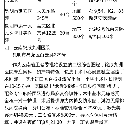
个
昆明市延安医
人民东路
地面
公交54、K2、83
40台
院
245号
500个
路延安医院站
昆明市第一人
盘龙区北
地下
地铁2号线白云路
民医院甘美医
京路1228
30台
800个
站A口100米
院
号
四、云南锦欣九洲医院
昆明市盘龙区白云路229号
作为云南省卫健委批准设立的二级综合医院，锦欣九洲
医院专注男科、妇产科特色，包皮手术中心设置独立层流手
术间5间，使用进口吻合器及激光平台，平均手术时长控制
在10-15分钟。医院提出“术后0拆线+当日步行回家”模式，
配备专业麻醉团队进行局麻复合镇静，术中基本无痛感受；
全程一对一护理，术后提供弹力内裤及防水贴，淋浴无需排
队到院换药。费用公布：标准套扎吻合术2980元，激光美
容环切4680元，二次修复术5800元。异地医保可灵活结
算，并设有夜间门诊到21:30，方便上班族课后就医。