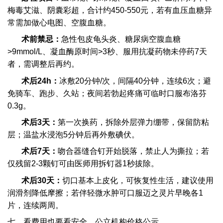
梅毒艾滋、阴囊彩超，合计约450-550元，若有血压血糖异
常需加做心电图、空腹血糖。
术前禁忌：
急性包皮龟头炎、糖尿病空腹血糖
>9mmol/L、凝血酶原时间>3秒、服用抗凝药物未停药7天
者，需调整后再约。
术后24h：
冰敷20分钟/次，间隔40分钟，连续6次；避
免骑车、跑步、久站；夜间若勃起疼痛可临时口服布洛芬
0.3g。
术后3天：
第一次换药，拆除外层弹力绷带，保留防粘
层；温盐水浸泡5分钟后再外敷碘伏。
术后7天：
吻合器缝合钉开始脱落，禁止人为撕拉；若
仅残留2-3颗钉可由医师用拆钉器1秒拔除。
术后30天：
切口基本上皮化，可恢复性生活，建议使用
润滑剂降低摩擦；若伴轻微水肿可口服迈之灵片早晚各1
片，连续两周。
七、看费用也要看安全，公立机构价格公示