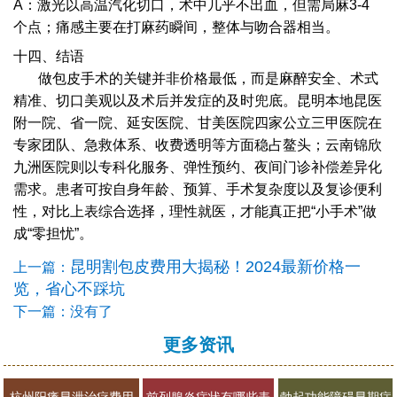
A：激光以高温汽化切口，术中几乎不出血，但需局麻3-4
个点；痛感主要在打麻药瞬间，整体与吻合器相当。
十四、结语
做包皮手术的关键并非价格最低，而是麻醉安全、术式
精准、切口美观以及术后并发症的及时兜底。昆明本地昆医
附一院、省一院、延安医院、甘美医院四家公立三甲医院在
专家团队、急救体系、收费透明等方面稳占鳌头；云南锦欣
九洲医院则以专科化服务、弹性预约、夜间门诊补偿差异化
需求。患者可按自身年龄、预算、手术复杂度以及复诊便利
性，对比上表综合选择，理性就医，才能真正把“小手术”做
成“零担忧”。
昆明割包皮费用大揭秘！2024最新价格一
上一篇：
览，省心不踩坑
下一篇：没有了
更多资讯
杭州阳痿早泄治疗费用
前列腺炎症状有哪些表
勃起功能障碍早期症