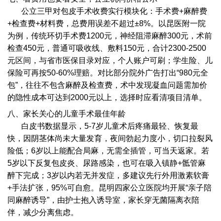
公立三甲对包皮手术收费实行模块化：手术费+麻醉费
+检查费+材料费，总费用误差不超过±8%。以昆医附一院
为例，传统环切手术费1200元，神经阻滞麻醉300元，术前
检查450元，普通可吸收线、敷料150元，合计2300-2500
元区间，与省市医保目录对应，个人账户可刷；学生险、儿
保险可再按50-60%理赔。对比部分院外广告打出“980元全
包”，往往不包含麻醉及检查费，术中发现凝血问题需加价
的隐性成本可达到2000元以上，选择时应看清项目清单。
八、家长关心的儿童手术最佳年龄
白皮书数据显示，5-7岁儿童术后疼痛最轻、恢复最
快，因阴茎体尚未大量发育，夜间勃起力度小，切口拉裂风
险低；6岁以上能配合局麻，无需全插管，可当天返家。若
5岁以下反复包皮炎、尿路感染，也可在吸入镇静+骶管麻
醉下完成；3岁以内若无并发症，多建议先行外用激素软膏
+手法扩张，95%可自愈。昆明四家公立医院均开展“亲子陪
同麻醉诱导”，由护士抱入诱导室，家长穿无菌隔离衣陪
伴，减少分离焦虑。