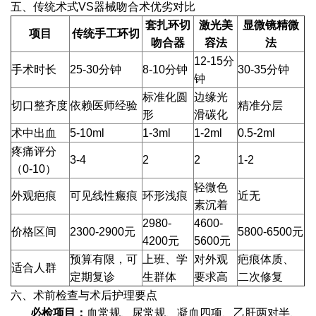
五、传统术式VS器械吻合术优劣对比
套扎环切
激光美
显微镜精微
项目
传统手工环切
吻合器
容法
法
12-15分
手术时长
25-30分钟
8-10分钟
30-35分钟
钟
标准化圆
边缘光
切口整齐度
依赖医师经验
精准分层
形
滑碳化
术中出血
5-10ml
1-3ml
1-2ml
0.5-2ml
疼痛评分
3-4
2
2
1-2
（0-10）
轻微色
外观疤痕
可见线性瘢痕
环形浅痕
近无
素沉着
2980-
4600-
价格区间
2300-2900元
5800-6500元
4200元
5600元
预算有限，可
上班、学
对外观
疤痕体质、
适合人群
定期复诊
生群体
要求高
二次修复
六、术前检查与术后护理要点
必检项目：
血常规、尿常规、凝血四项、乙肝两对半、