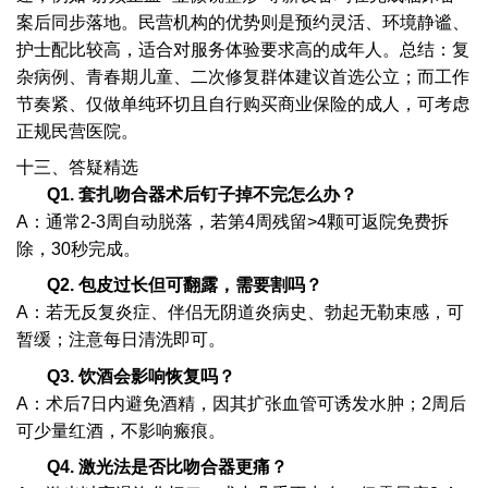
案后同步落地。民营机构的优势则是预约灵活、环境静谧、
护士配比较高，适合对服务体验要求高的成年人。总结：复
杂病例、青春期儿童、二次修复群体建议首选公立；而工作
节奏紧、仅做单纯环切且自行购买商业保险的成人，可考虑
正规民营医院。
十三、答疑精选
Q1. 套扎吻合器术后钉子掉不完怎么办？
A：通常2-3周自动脱落，若第4周残留>4颗可返院免费拆
除，30秒完成。
Q2. 包皮过长但可翻露，需要割吗？
A：若无反复炎症、伴侣无阴道炎病史、勃起无勒束感，可
暂缓；注意每日清洗即可。
Q3. 饮酒会影响恢复吗？
A：术后7日内避免酒精，因其扩张血管可诱发水肿；2周后
可少量红酒，不影响瘢痕。
Q4. 激光法是否比吻合器更痛？